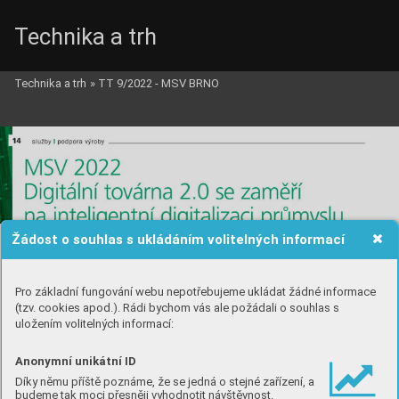
Technika a trh
Technika a trh
»
TT 9/2022 - MSV BRNO
Žádost o souhlas s ukládáním volitelných informací
Pro základní fungování webu nepotřebujeme ukládat žádné informace
(tzv. cookies apod.). Rádi bychom vás ale požádali o souhlas s
uložením volitelných informací:
Anonymní unikátní ID
Díky němu příště poznáme, že se jedná o stejné zařízení, a
budeme tak moci přesněji vyhodnotit návštěvnost.