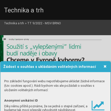
Technika a trh
Technika a trh
»
TT 9/2022 - MSV BRNO
Žádost o souhlas s ukládáním volitelných informací
Pro základní fungování webu nepotřebujeme ukládat žádné informace
(tzv. cookies apod.). Rádi bychom vás ale požádali o souhlas s
uložením volitelných informací:
Anonymní unikátní ID
Díky němu příště poznáme, že se jedná o stejné zařízení, a
budeme tak moci přesněji vyhodnotit návštěvnost.