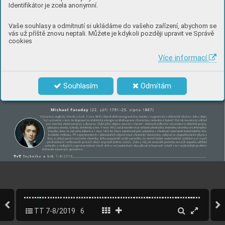
Identifikátor je zcela anonymní.
Vaše souhlasy a odmítnutí si ukládáme do vašeho zařízení, abychom se
vás už příště znovu neptali. Můžete je kdykoli později upravit ve Správě
cookies
Více informací
Souhlasím
Odmítám
TT 7-8/2019
6