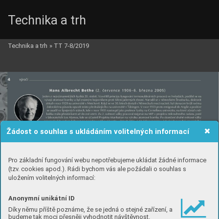
Technika a trh
Technika a trh
»
TT 7-8/2019
Žádost o souhlas s ukládáním volitelných informací
Pro základní fungování webu nepotřebujeme ukládat žádné informace
(tzv. cookies apod.). Rádi bychom vás ale požádali o souhlas s
uložením volitelných informací:
Anonymní unikátní ID
Díky němu příště poznáme, že se jedná o stejné zařízení, a
budeme tak moci přesněji vyhodnotit návštěvnost.