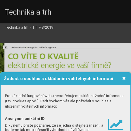
Technika a trh
Technika a trh
»
TT 7-8/2019
Žádost o souhlas s ukládáním volitelných informací
Pro základní fungování webu nepotřebujeme ukládat žádné informace
(tzv. cookies apod.). Rádi bychom vás ale požádali o souhlas s
uložením volitelných informací:
Anonymní unikátní ID
Díky němu příště poznáme, že se jedná o stejné zařízení, a
budeme tak moci přesněji vyhodnotit návštěvnost.