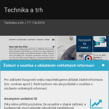
Technika a trh
Technika a trh
»
TT 7-8/2019
Žádost o souhlas s ukládáním volitelných informací
Pro základní fungování webu nepotřebujeme ukládat žádné informace
(tzv. cookies apod.). Rádi bychom vás ale požádali o souhlas s
uložením volitelných informací:
Anonymní unikátní ID
Díky němu příště poznáme, že se jedná o stejné zařízení, a
budeme tak moci přesněji vyhodnotit návštěvnost.