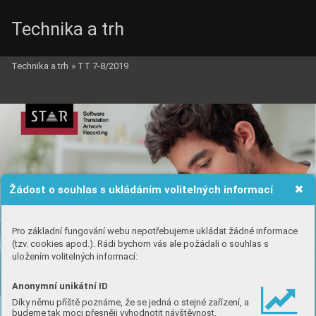
Technika a trh
Technika a trh
»
TT 7-8/2019
Žádost o souhlas s ukládáním volitelných informací
Pro základní fungování webu nepotřebujeme ukládat žádné informace
(tzv. cookies apod.). Rádi bychom vás ale požádali o souhlas s
uložením volitelných informací:
Anonymní unikátní ID
Díky němu příště poznáme, že se jedná o stejné zařízení, a
budeme tak moci přesněji vyhodnotit návštěvnost.