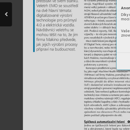
Anon
Díky 
moci 
Vaše 
znovu