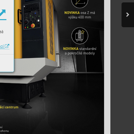
tě
ací