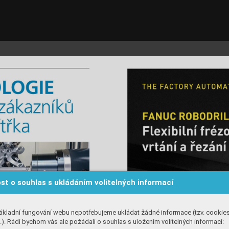
st o souhlas s ukládáním volitelných informací
ákladní fungování webu nepotřebujeme ukládat žádné informace (tzv. cookie
). Rádi bychom vás ale požádali o souhlas s uložením volitelných informací: