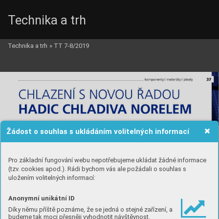
Technika a trh
Technika a trh
»
TT 7-8/2019
Žádost o souhlas s ukládáním volitelných informací
Pro základní fungování webu nepotřebujeme ukládat žádné informace
(tzv. cookies apod.). Rádi bychom vás ale požádali o souhlas s
uložením volitelných informací:
Anonymní unikátní ID
Díky němu příště poznáme, že se jedná o stejné zařízení, a
budeme tak moci přesněji vyhodnotit návštěvnost.