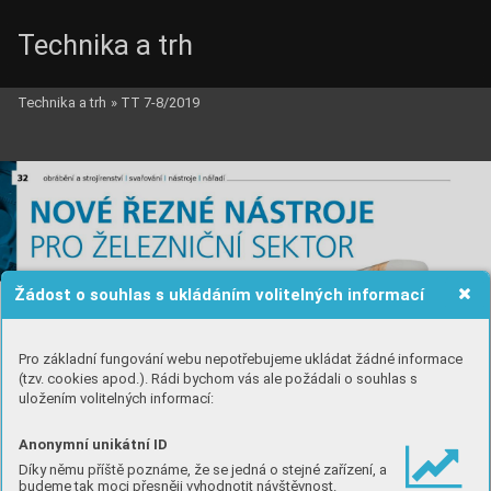
Technika a trh
Technika a trh
»
TT 7-8/2019
Žádost o souhlas s ukládáním volitelných informací
Pro základní fungování webu nepotřebujeme ukládat žádné informace
(tzv. cookies apod.). Rádi bychom vás ale požádali o souhlas s
uložením volitelných informací:
Anonymní unikátní ID
Díky němu příště poznáme, že se jedná o stejné zařízení, a
budeme tak moci přesněji vyhodnotit návštěvnost.