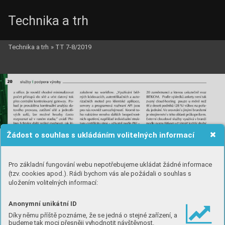
Technika a trh
Technika a trh
»
TT 7-8/2019
Žádost o souhlas s ukládáním volitelných informací
Pro základní fungování webu nepotřebujeme ukládat žádné informace
(tzv. cookies apod.). Rádi bychom vás ale požádali o souhlas s
uložením volitelných informací:
Anonymní unikátní ID
Díky němu příště poznáme, že se jedná o stejné zařízení, a
budeme tak moci přesněji vyhodnotit návštěvnost.