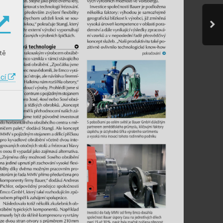
tě
ací