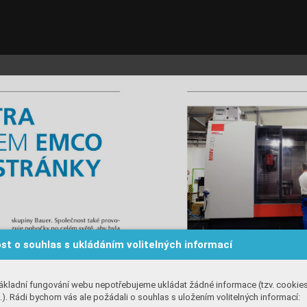
st o souhlas s ukládáním volitelných informací
ákladní fungování webu nepotřebujeme ukládat žádné informace (tzv. cookie
). Rádi bychom vás ale požádali o souhlas s uložením volitelných informací: