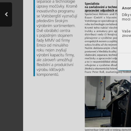
Anon
Díky 
moci 
Vaše 
znovu