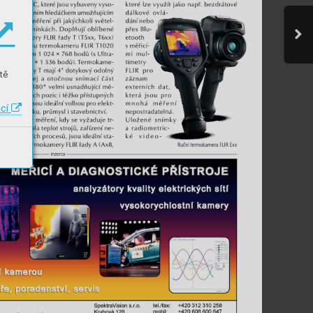
tě
ací