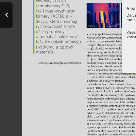
Anon
Díky 
moci 
Vaše 
znovu