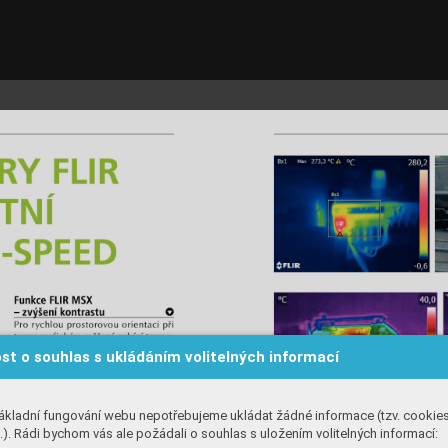
st o souhlas s ukládáním volitelných informací
ákladní fungování webu nepotřebujeme ukládat žádné informace (tzv. cookie
). Rádi bychom vás ale požádali o souhlas s uložením volitelných informací: