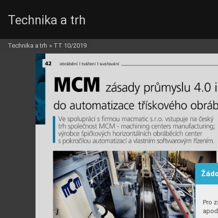
Technika a trh
Technika a trh
»
TT 10/2019
Žádo
Pro z
apod.