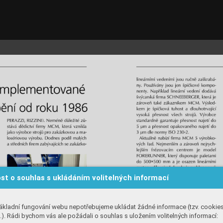
st o souhlas s ukládáním volitelných informací
ákladní fungování webu nepotřebujeme ukládat žádné informace (tzv. cookie
). Rádi bychom vás ale požádali o souhlas s uložením volitelných informací: