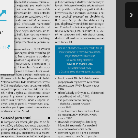
tě
ací