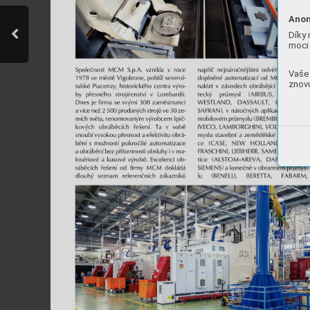
Anon
Díky 
moci 
Vaše 
znovu