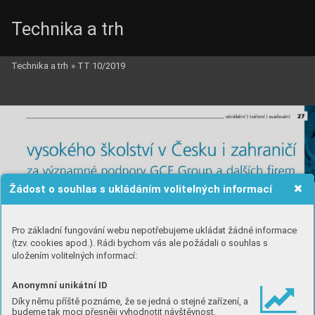
Technika a trh
Technika a trh
»
TT 10/2019
Žádost o souhlas s ukládáním volitelných informací
Pro základní fungování webu nepotřebujeme ukládat žádné informace
(tzv. cookies apod.). Rádi bychom vás ale požádali o souhlas s
uložením volitelných informací:
Anonymní unikátní ID
Díky němu příště poznáme, že se jedná o stejné zařízení, a
budeme tak moci přesněji vyhodnotit návštěvnost.