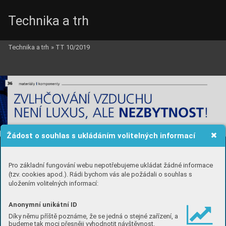
Technika a trh
Technika a trh
»
TT 10/2019
Žádost o souhlas s ukládáním volitelných informací
Pro základní fungování webu nepotřebujeme ukládat žádné informace
(tzv. cookies apod.). Rádi bychom vás ale požádali o souhlas s
uložením volitelných informací:
Anonymní unikátní ID
Díky němu příště poznáme, že se jedná o stejné zařízení, a
budeme tak moci přesněji vyhodnotit návštěvnost.