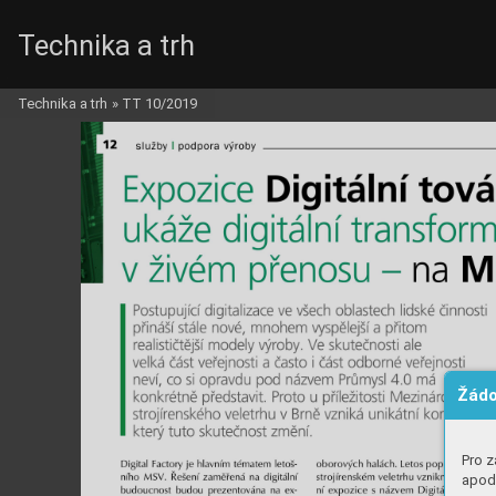
Technika a trh
Technika a trh
»
TT 10/2019
Žádo
Pro z
apod.