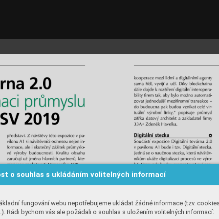
st o souhlas s ukládáním volitelných informací
ákladní fungování webu nepotřebujeme ukládat žádné informace (tzv. cookie
). Rádi bychom vás ale požádali o souhlas s uložením volitelných informací: