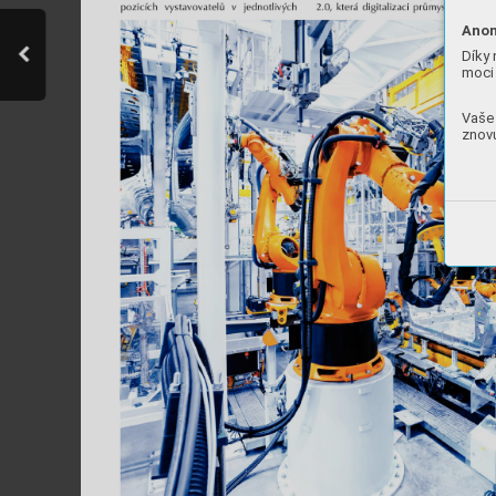
Anon
Díky 
moci 
Vaše 
znovu