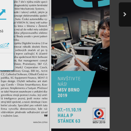
tě
ací