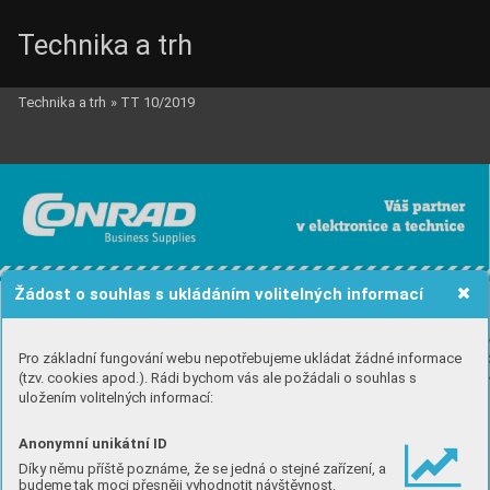
Technika a trh
Technika a trh
»
TT 10/2019
Žádost o souhlas s ukládáním volitelných informací
Pro základní fungování webu nepotřebujeme ukládat žádné informace
(tzv. cookies apod.). Rádi bychom vás ale požádali o souhlas s
uložením volitelných informací:
Anonymní unikátní ID
Díky němu příště poznáme, že se jedná o stejné zařízení, a
budeme tak moci přesněji vyhodnotit návštěvnost.