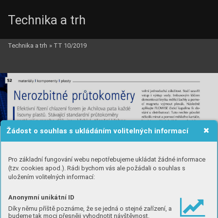
Technika a trh
Technika a trh
»
TT 10/2019
Žádost o souhlas s ukládáním volitelných informací
Pro základní fungování webu nepotřebujeme ukládat žádné informace
(tzv. cookies apod.). Rádi bychom vás ale požádali o souhlas s
uložením volitelných informací:
Anonymní unikátní ID
Díky němu příště poznáme, že se jedná o stejné zařízení, a
budeme tak moci přesněji vyhodnotit návštěvnost.