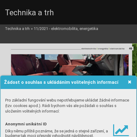
Technika a trh
Technika a trh
»
11/2021 - elektromobilita, energetika
Žádost o souhlas s ukládáním volitelných informací
Pro základní fungování webu nepotřebujeme ukládat žádné informace
(tzv. cookies apod.). Rádi bychom vás ale požádali o souhlas s
uložením volitelných informací:
Anonymní unikátní ID
Díky němu příště poznáme, že se jedná o stejné zařízení, a
budeme tak moci přesněji vyhodnotit návštěvnost.