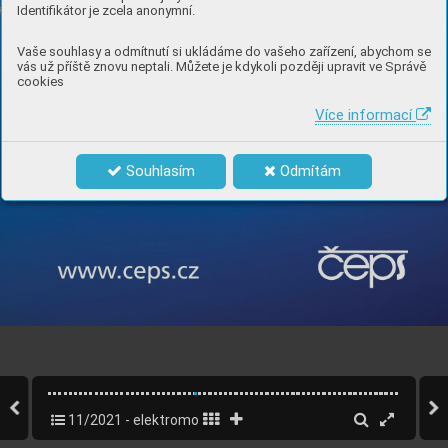
Identifikátor je zcela anonymní.
Vaše souhlasy a odmítnutí si ukládáme do vašeho zařízení, abychom se
vás už příště znovu neptali. Můžete je kdykoli později upravit ve Správě
cookies
Více informací
Souhlasím
Odmítám
11/2021 - elektromobilita, energetika
27