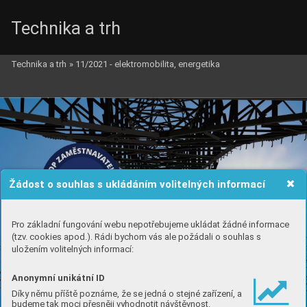
Technika a trh
Technika a trh
»
11/2021 - elektromobilita, energetika
Žádost o souhlas s ukládáním volitelných informací
Pro základní fungování webu nepotřebujeme ukládat žádné informace
(tzv. cookies apod.). Rádi bychom vás ale požádali o souhlas s
uložením volitelných informací:
Anonymní unikátní ID
Díky němu příště poznáme, že se jedná o stejné zařízení, a
budeme tak moci přesněji vyhodnotit návštěvnost.