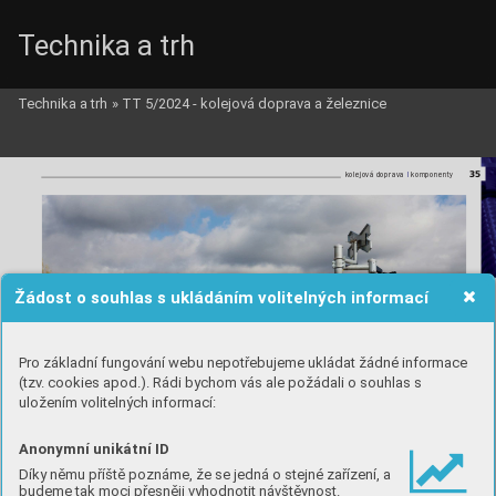
Technika a trh
Technika a trh
»
TT 5/2024 - kolejová doprava a železnice
AZD_c.qxd  5.6.2024  16:13  Page 35
35
l
l
kolejová doprava 
komponenty
Žádost o souhlas s ukládáním volitelných informací
Pro základní fungování webu nepotřebujeme ukládat žádné informace
(tzv. cookies apod.). Rádi bychom vás ale požádali o souhlas s
uložením volitelných informací:
Anonymní unikátní ID
Díky němu příště poznáme, že se jedná o stejné zařízení, a
budeme tak moci přesněji vyhodnotit návštěvnost.