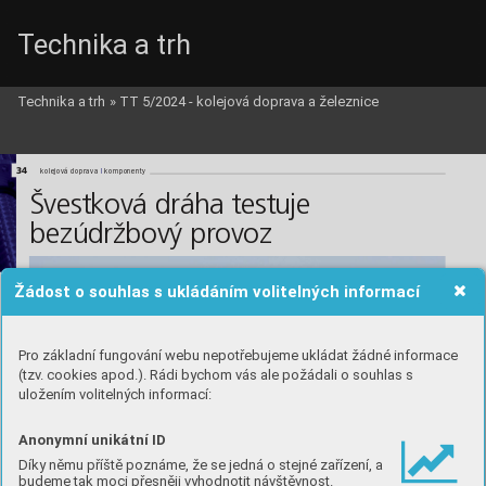
Technika a trh
Technika a trh
»
TT 5/2024 - kolejová doprava a železnice
AZD_c.qxd  5.6.2024  16:12  Page 34
34
l
l
kolejová doprava 
komponenty
Švestková dráha testuje 
bezúdržbový provoz
Žádost o souhlas s ukládáním volitelných informací
Pro základní fungování webu nepotřebujeme ukládat žádné informace
(tzv. cookies apod.). Rádi bychom vás ale požádali o souhlas s
uložením volitelných informací:
Anonymní unikátní ID
Díky němu příště poznáme, že se jedná o stejné zařízení, a
budeme tak moci přesněji vyhodnotit návštěvnost.