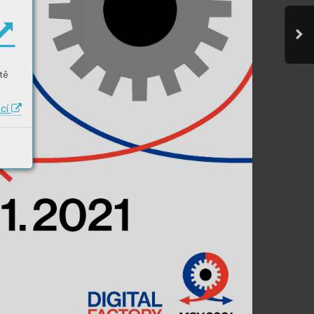
tě
ací