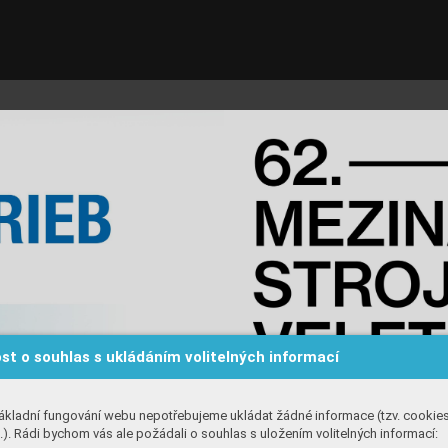
st o souhlas s ukládáním volitelných informací
ákladní fungování webu nepotřebujeme ukládat žádné informace (tzv. cookie
). Rádi bychom vás ale požádali o souhlas s uložením volitelných informací: