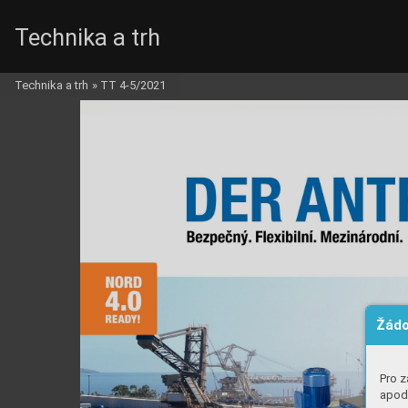
Technika a trh
Technika a trh
»
TT 4-5/2021
Žádo
Pro z
apod.