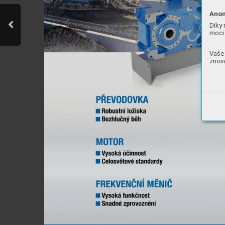
Anon
Díky 
moci 
Vaše 
znovu