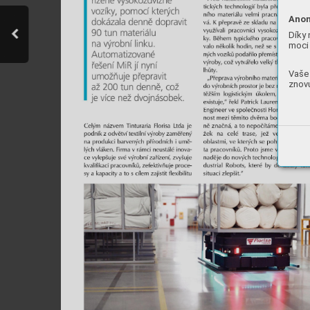
Anon
Díky 
moci 
Vaše 
znovu