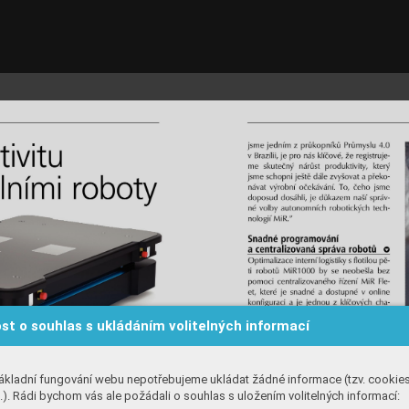
st o souhlas s ukládáním volitelných informací
ákladní fungování webu nepotřebujeme ukládat žádné informace (tzv. cookie
). Rádi bychom vás ale požádali o souhlas s uložením volitelných informací: