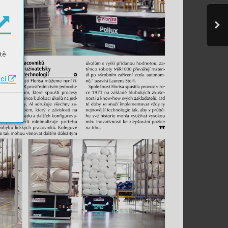
tě
ací