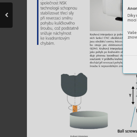
Anon
Díky 
moci 
Vaše 
znovu