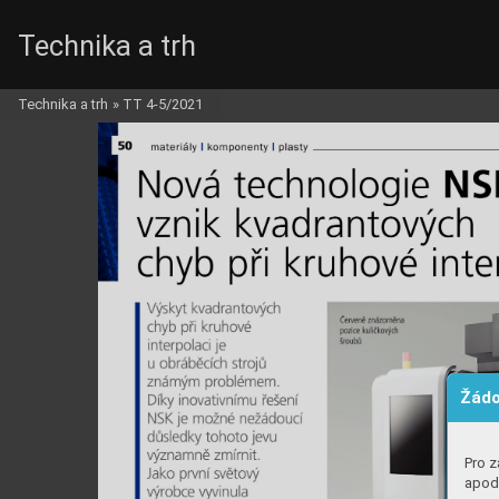
Technika a trh
Technika a trh
»
TT 4-5/2021
Žádo
Pro z
apod.