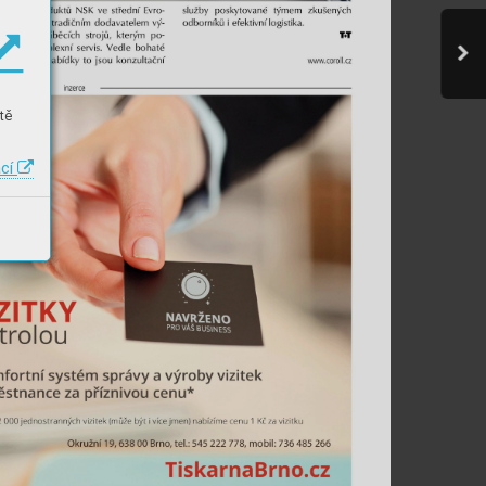
tě
ací