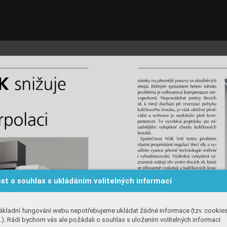
st o souhlas s ukládáním volitelných informací
ákladní fungování webu nepotřebujeme ukládat žádné informace (tzv. cookie
). Rádi bychom vás ale požádali o souhlas s uložením volitelných informací: