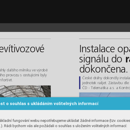
CD_Co
m
fortJety_c.qxd  4.6.2025  11:51  Page 17
e
v
í
t
i
v
o
z
o
v
é
I
n
s
t
a
l
a
c
e
o
p
s
i
g
n
á
l
u
d
o
r
d
o
k
o
n
č
e
n
a
.
á
h
l
y 
d
a
lš
í
h
o
 m
i
l
ní
k
u
 v
e
vý
r
o
bě
í
h
o
 p
r
o
vo
z
u
s 
c
e
st
u
j
íc
í
m
i 
b
y
ly
Č
es
k
é
 d
r
á
hy
d
o
ko
n
č
il
y
in
s
t
al
m
f
or
t
J
et
.
j
ed
n
o
te
k
ra
i
l
j
et
.
Zá
s
t
av
b
u
 d
l
e
Č
D 
-
Te
l
e
ma
t
i
k
a 
a
.
s.
a
 K
o
n
tr
st o souhlas s ukládáním volitelných informací
ákladní fungování webu nepotřebujeme ukládat žádné informace (tzv. cookie
). Rádi bychom vás ale požádali o souhlas s uložením volitelných informací: