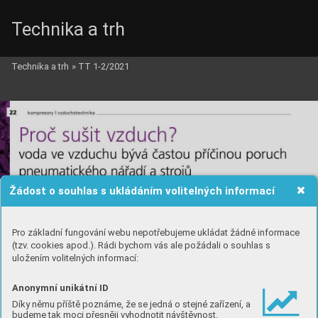
Technika a trh
Technika a trh
»
TT 1-2/2021
Žádost o souhlas s ukládáním volitelných informací
Pro základní fungování webu nepotřebujeme ukládat žádné informace
(tzv. cookies apod.). Rádi bychom vás ale požádali o souhlas s
uložením volitelných informací:
Anonymní unikátní ID
Díky němu příště poznáme, že se jedná o stejné zařízení, a
budeme tak moci přesněji vyhodnotit návštěvnost.