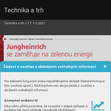
Technika a trh
Technika a trh
»
TT 1-2/2021
Žádost o souhlas s ukládáním volitelných informací
Pro základní fungování webu nepotřebujeme ukládat žádné informace
(tzv. cookies apod.). Rádi bychom vás ale požádali o souhlas s
uložením volitelných informací:
Anonymní unikátní ID
Díky němu příště poznáme, že se jedná o stejné zařízení, a
budeme tak moci přesněji vyhodnotit návštěvnost.