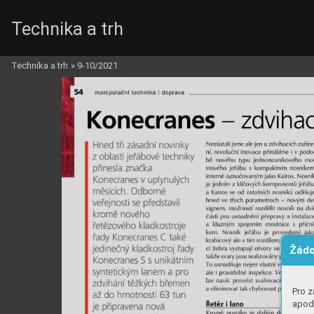
Technika a trh
Technika a trh
»
9-10/2021
Žádo
Pro z
apod.