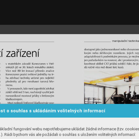
st o souhlas s ukládáním volitelných informací
ákladní fungování webu nepotřebujeme ukládat žádné informace (tzv. cookie
). Rádi bychom vás ale požádali o souhlas s uložením volitelných informací: