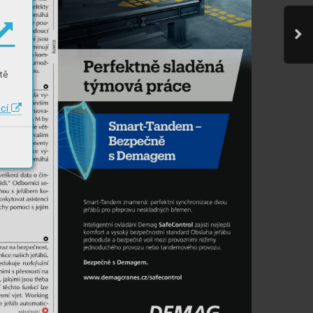
tě
ací