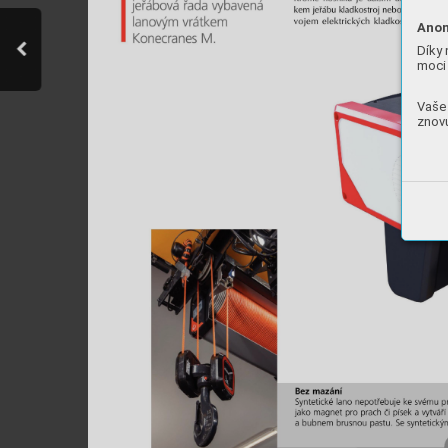
Anon
Díky 
moci 
Vaše 
znovu