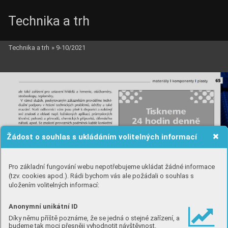
Technika a trh
Technika a trh
»
9-10/2021
Žádost o souhlas s ukládáním volitelných informací
Pro základní fungování webu nepotřebujeme ukládat žádné informace
(tzv. cookies apod.). Rádi bychom vás ale požádali o souhlas s
uložením volitelných informací:
Anonymní unikátní ID
Díky němu příště poznáme, že se jedná o stejné zařízení, a
budeme tak moci přesněji vyhodnotit návštěvnost.