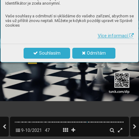
Identifikátor je zcela anonymní.
Vaše souhlasy a odmítnutí si ukládáme do vašeho zařízení, abychom se
vás už příště znovu neptali. Můžete je kdykoli později upravit ve Správě
cookies
Více informací
Souhlasím
Odmítám
9-10/2021
47