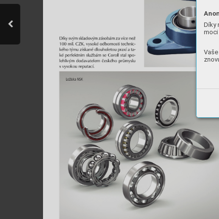
Anon
Díky 
moci 
Vaše 
znovu