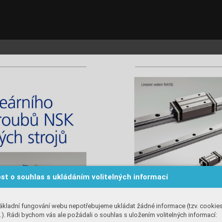
st o souhlas s ukládáním volitelných informací
ákladní fungování webu nepotřebujeme ukládat žádné informace (tzv. cookie
). Rádi bychom vás ale požádali o souhlas s uložením volitelných informací: