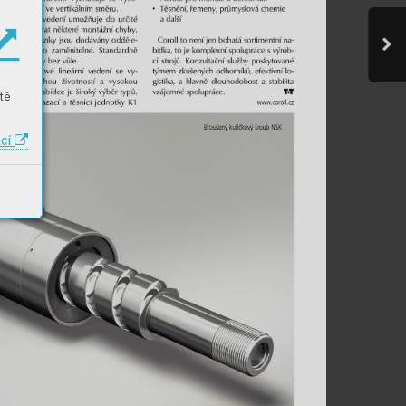
tě
ací