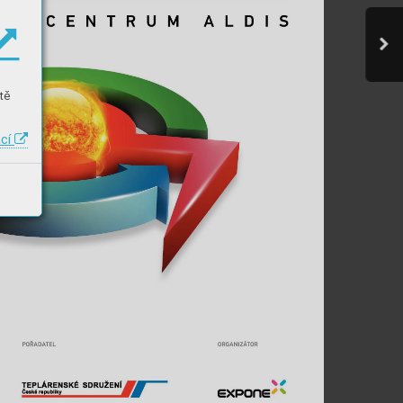
tě
ací