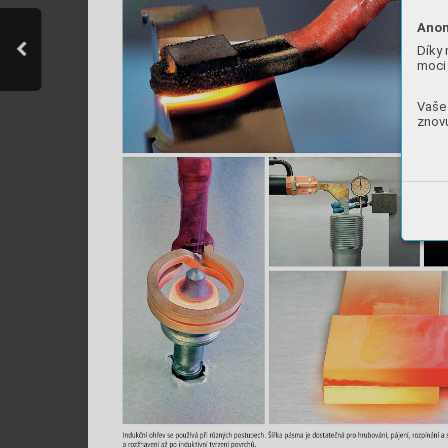
Anon
Díky 
moci 
Vaše 
znovu