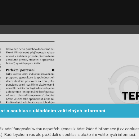
st o souhlas s ukládáním volitelných informací
ákladní fungování webu nepotřebujeme ukládat žádné informace (tzv. cookie
). Rádi bychom vás ale požádali o souhlas s uložením volitelných informací: