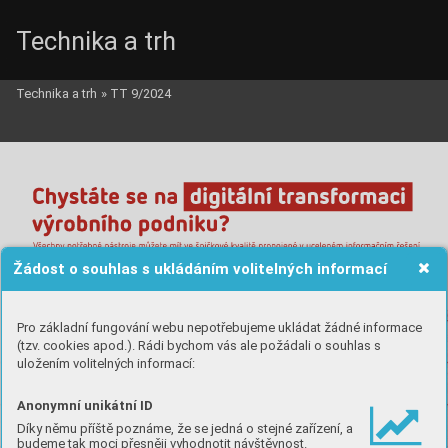
Technika a trh
Technika a trh
»
TT 9/2024
_2_obalka_IT.qxd  12.12.2024  20:02  Page 2
Žádost o souhlas s ukládáním volitelných informací
Pro základní fungování webu nepotřebujeme ukládat žádné informace
(tzv. cookies apod.). Rádi bychom vás ale požádali o souhlas s
uložením volitelných informací:
Anonymní unikátní ID
Díky němu příště poznáme, že se jedná o stejné zařízení, a
budeme tak moci přesněji vyhodnotit návštěvnost.