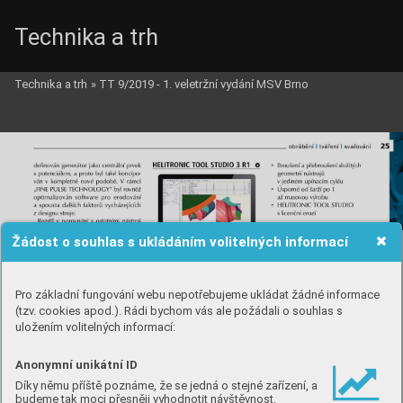
Technika a trh
Technika a trh
»
TT 9/2019 - 1. veletržní vydání MSV Brno
Žádost o souhlas s ukládáním volitelných informací
Pro základní fungování webu nepotřebujeme ukládat žádné informace
(tzv. cookies apod.). Rádi bychom vás ale požádali o souhlas s
uložením volitelných informací:
Anonymní unikátní ID
Díky němu příště poznáme, že se jedná o stejné zařízení, a
budeme tak moci přesněji vyhodnotit návštěvnost.