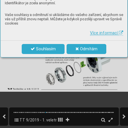
Identifikátor je zcela anonymní.
Vaše souhlasy a odmítnutí si ukládáme do vašeho zařízení, abychom se
vás už příště znovu neptali. Můžete je kdykoli později upravit ve Správě
cookies
Více informací
Souhlasím
Odmítám
TT 9/2019 - 1. veletržní vydání MSV Brno
24