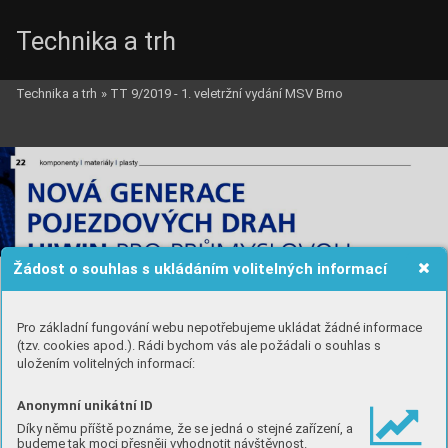
Technika a trh
Technika a trh
»
TT 9/2019 - 1. veletržní vydání MSV Brno
Žádost o souhlas s ukládáním volitelných informací
Pro základní fungování webu nepotřebujeme ukládat žádné informace
(tzv. cookies apod.). Rádi bychom vás ale požádali o souhlas s
uložením volitelných informací:
Anonymní unikátní ID
Díky němu příště poznáme, že se jedná o stejné zařízení, a
budeme tak moci přesněji vyhodnotit návštěvnost.