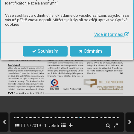
Identifikátor je zcela anonymní.
Vaše souhlasy a odmítnutí si ukládáme do vašeho zařízení, abychom se
vás už příště znovu neptali. Můžete je kdykoli později upravit ve Správě
cookies
Více informací
Souhlasím
Odmítám
TT 9/2019 - 1. veletržní vydání MSV Brno
46