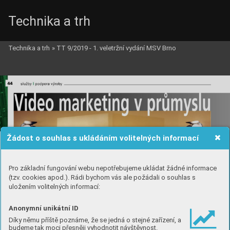
Technika a trh
Technika a trh
»
TT 9/2019 - 1. veletržní vydání MSV Brno
Žádost o souhlas s ukládáním volitelných informací
Pro základní fungování webu nepotřebujeme ukládat žádné informace
(tzv. cookies apod.). Rádi bychom vás ale požádali o souhlas s
uložením volitelných informací:
Anonymní unikátní ID
Díky němu příště poznáme, že se jedná o stejné zařízení, a
budeme tak moci přesněji vyhodnotit návštěvnost.