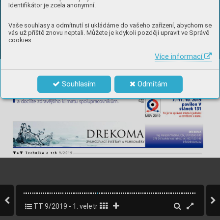
Identifikátor je zcela anonymní.
Vaše souhlasy a odmítnutí si ukládáme do vašeho zařízení, abychom se
vás už příště znovu neptali. Můžete je kdykoli později upravit ve Správě
cookies
Více informací
Souhlasím
Odmítám
TT 9/2019 - 1. veletržní vydání MSV Brno
32