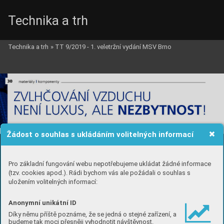
Technika a trh
Technika a trh
»
TT 9/2019 - 1. veletržní vydání MSV Brno
Žádost o souhlas s ukládáním volitelných informací
Pro základní fungování webu nepotřebujeme ukládat žádné informace
(tzv. cookies apod.). Rádi bychom vás ale požádali o souhlas s
uložením volitelných informací:
Anonymní unikátní ID
Díky němu příště poznáme, že se jedná o stejné zařízení, a
budeme tak moci přesněji vyhodnotit návštěvnost.