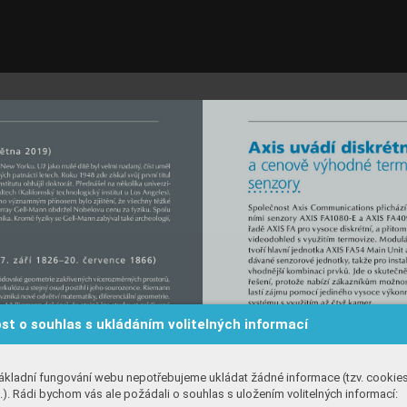
st o souhlas s ukládáním volitelných informací
ákladní fungování webu nepotřebujeme ukládat žádné informace (tzv. cookie
). Rádi bychom vás ale požádali o souhlas s uložením volitelných informací: