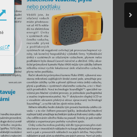
tě
ací