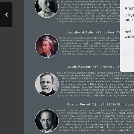
Anon
Díky 
moci 
Vaše 
znovu