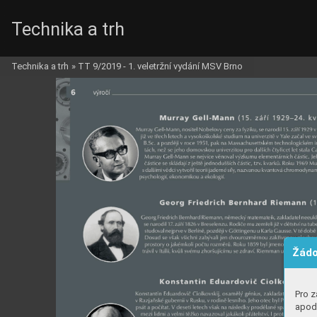
Technika a trh
Technika a trh
»
TT 9/2019 - 1. veletržní vydání MSV Brno
Žádo
Pro z
apod.