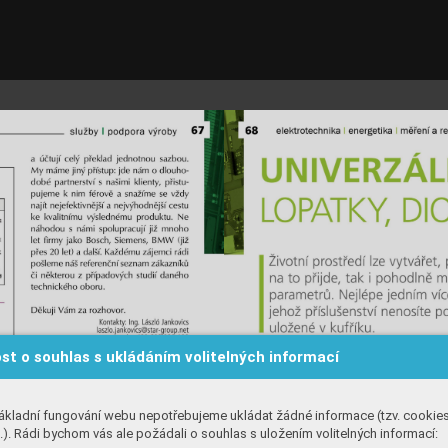
st o souhlas s ukládáním volitelných informací
ákladní fungování webu nepotřebujeme ukládat žádné informace (tzv. cookie
). Rádi bychom vás ale požádali o souhlas s uložením volitelných informací: