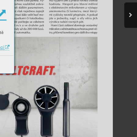
tě
ací