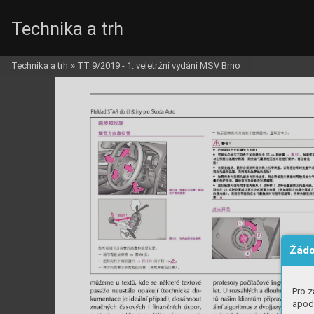
Technika a trh
Technika a trh
»
TT 9/2019 - 1. veletržní vydání MSV Brno
Žádo
Pro z
apod.