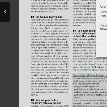
Anon
Díky 
moci 
Vaše 
znovu