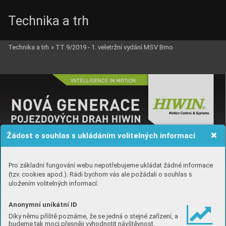
Technika a trh
Technika a trh
»
TT 9/2019 - 1. veletržní vydání MSV Brno
Žádost o souhlas s ukládáním volitelných informací
Pro základní fungování webu nepotřebujeme ukládat žádné informace
(tzv. cookies apod.). Rádi bychom vás ale požádali o souhlas s
uložením volitelných informací:
Anonymní unikátní ID
Díky němu příště poznáme, že se jedná o stejné zařízení, a
budeme tak moci přesněji vyhodnotit návštěvnost.