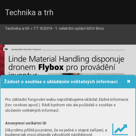
Technika a trh
Technika a trh
»
TT 9/2019 - 1. veletržní vydání MSV Brno
Žádost o souhlas s ukládáním volitelných informací
Pro základní fungování webu nepotřebujeme ukládat žádné informace
(tzv. cookies apod.). Rádi bychom vás ale požádali o souhlas s
uložením volitelných informací:
Anonymní unikátní ID
Díky němu příště poznáme, že se jedná o stejné zařízení, a
budeme tak moci přesněji vyhodnotit návštěvnost.