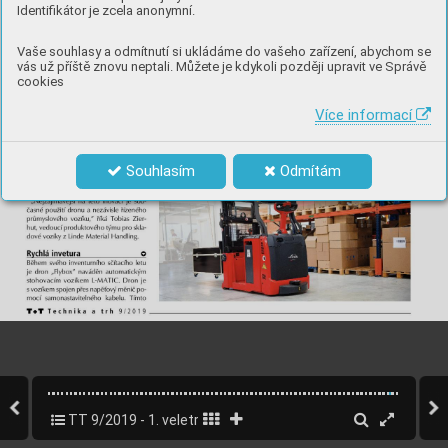
Identifikátor je zcela anonymní.
Vaše souhlasy a odmítnutí si ukládáme do vašeho zařízení, abychom se
vás už příště znovu neptali. Můžete je kdykoli později upravit ve Správě
cookies
Více informací
Souhlasím
Odmítám
TT 9/2019 - 1. veletržní vydání MSV Brno
72