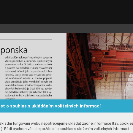
st o souhlas s ukládáním volitelných informací
ákladní fungování webu nepotřebujeme ukládat žádné informace (tzv. cookie
). Rádi bychom vás ale požádali o souhlas s uložením volitelných informací: