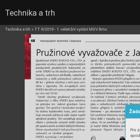
Technika a trh
Technika a trh
»
TT 9/2019 - 1. veletržní vydání MSV Brno
Žádo
Pro z
apod.