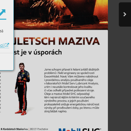
tě
ací