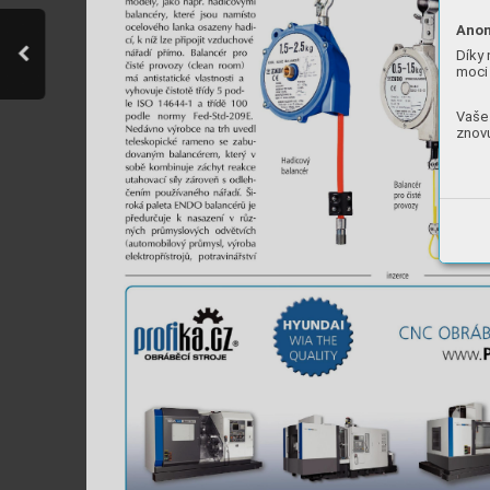
Anon
Díky 
moci 
Vaše 
znovu