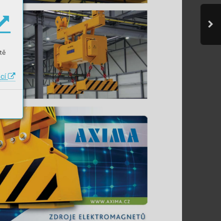
tě
ací