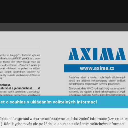
st o souhlas s ukládáním volitelných informací
ákladní fungování webu nepotřebujeme ukládat žádné informace (tzv. cookie
). Rádi bychom vás ale požádali o souhlas s uložením volitelných informací: