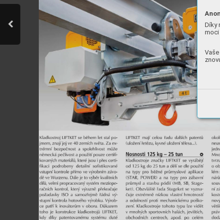
Anon
Díky 
moci 
Vaše 
znovu