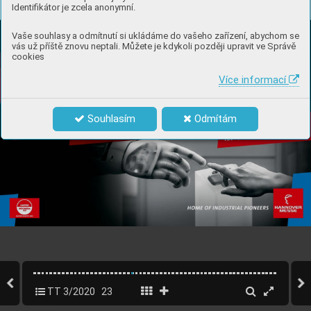
Identifikátor je zcela anonymní.
Vaše souhlasy a odmítnutí si ukládáme do vašeho zařízení, abychom se
vás už příště znovu neptali. Můžete je kdykoli později upravit ve Správě
cookies
Více informací
Souhlasím
Odmítám
TT 3/2020
23