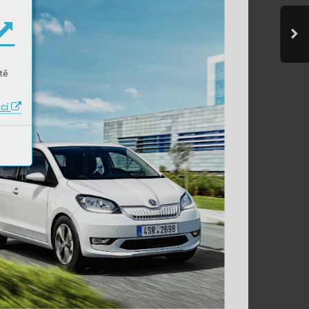
tě
ací