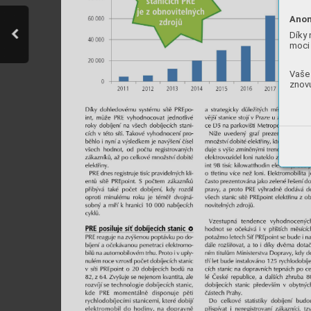
Anon
Díky 
moci 
Vaše 
znovu