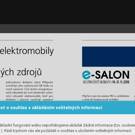
st o souhlas s ukládáním volitelných informací
ákladní fungování webu nepotřebujeme ukládat žádné informace (tzv. cookie
). Rádi bychom vás ale požádali o souhlas s uložením volitelných informací: