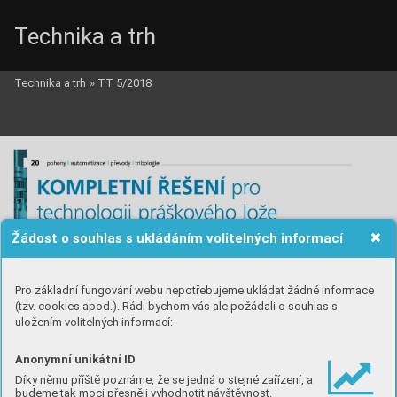
Technika a trh
Technika a trh
»
TT 5/2018
Žádost o souhlas s ukládáním volitelných informací
Pro základní fungování webu nepotřebujeme ukládat žádné informace
(tzv. cookies apod.). Rádi bychom vás ale požádali o souhlas s
uložením volitelných informací:
Anonymní unikátní ID
Díky němu příště poznáme, že se jedná o stejné zařízení, a
budeme tak moci přesněji vyhodnotit návštěvnost.