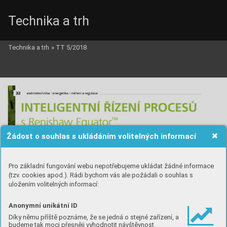
Technika a trh
Technika a trh
»
TT 5/2018
Žádost o souhlas s ukládáním volitelných informací
Pro základní fungování webu nepotřebujeme ukládat žádné informace
(tzv. cookies apod.). Rádi bychom vás ale požádali o souhlas s
uložením volitelných informací:
Anonymní unikátní ID
Díky němu příště poznáme, že se jedná o stejné zařízení, a
budeme tak moci přesněji vyhodnotit návštěvnost.