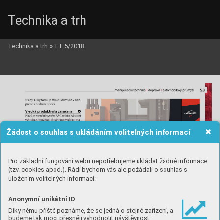
Technika a trh
Technika a trh
»
TT 5/2018
Žádost o souhlas s ukládáním volitelných informací
Pro základní fungování webu nepotřebujeme ukládat žádné informace
(tzv. cookies apod.). Rádi bychom vás ale požádali o souhlas s
uložením volitelných informací:
Anonymní unikátní ID
Díky němu příště poznáme, že se jedná o stejné zařízení, a
budeme tak moci přesněji vyhodnotit návštěvnost.