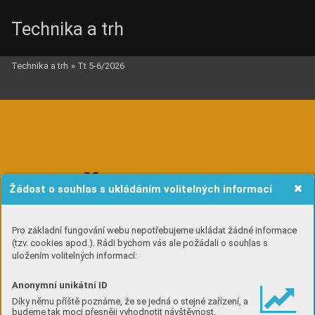
Technika a trh
Technika a trh
»
Tt 5-6/2026








Žádost o souhlas s ukládáním volitelných informací
pr
ohr
á
v
á
Pro základní fungování webu nepotřebujeme ukládat žádné informace
(tzv. cookies apod.). Rádi bychom vás ale požádali o souhlas s
uložením volitelných informací:










Anonymní unikátní ID






Díky němu příště poznáme, že se jedná o stejné zařízení, a





budeme tak moci přesněji vyhodnotit návštěvnost.




